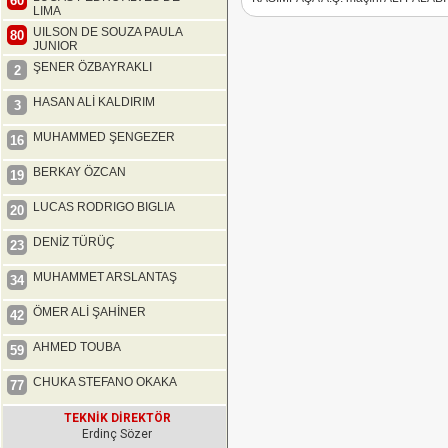
60
LIMA
UILSON DE SOUZA PAULA
80
JUNIOR
ŞENER ÖZBAYRAKLI
2
HASAN ALİ KALDIRIM
3
MUHAMMED ŞENGEZER
16
BERKAY ÖZCAN
19
LUCAS RODRIGO BIGLIA
20
DENİZ TÜRÜÇ
23
MUHAMMET ARSLANTAŞ
34
ÖMER ALİ ŞAHİNER
42
AHMED TOUBA
59
CHUKA STEFANO OKAKA
77
TEKNİK DİREKTÖR
Erdinç Sözer