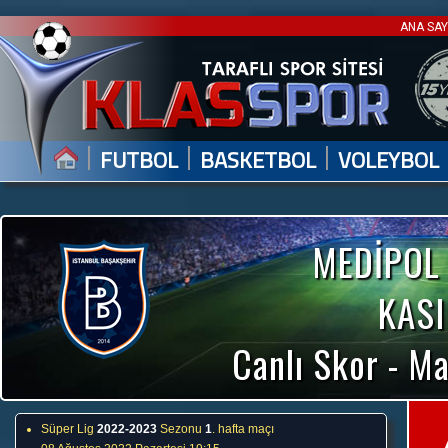
ANA SA
|
|
|
FUTBOL
BASKETBOL
VOLEYBOL
MEDİPOL
KASI
Canlı Skor - Ma
Süper Lig
2022-2023
Sezonu
1
. hafta maçı