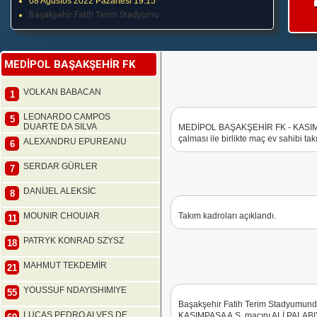
08 Ağustos 2022 Pazartesi 19:15
Başakşehir Fatih Terim Stadyumu
MEDİPOL BAŞAKŞEHİR FK
VOLKAN BABACAN
1
LEONARDO CAMPOS
5
DUARTE DA SILVA
MEDİPOL BAŞAKŞEHİR FK - KASIMPA
çalması ile birlikte maç ev sahibi tak
ALEXANDRU EPUREANU
6
SERDAR GÜRLER
7
DANİJEL ALEKSİC
8
MOUNIR CHOUIAR
Takım kadroları açıklandı.
11
PATRYK KONRAD SZYSZ
18
MAHMUT TEKDEMİR
21
YOUSSUF NDAYISHIMIYE
55
Başakşehir Fatih Terim Stadyumu
LUCAS PEDRO ALVES DE
KASIMPAŞA A.Ş. maçını ALİ PALABIY