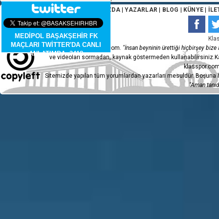
ANA SAYFA
|
HAKKIMIZDA
|
YAZARLAR
|
BLOG
|
KÜNYE
|
İLE
MEDİPOL BAŞAKŞEHİR FK
Kla
MAÇLARI TWİTTER'DA CANLI
Copyleft 2015 - klasspor.com.
"İnsan beyninin ürettiği hiçbirşey bize a
ANLATIMDA. 3418
ve videoları sormadan, kaynak göstermeden kullanabilirsiniz.Ka
klasspor.com
Sitemizde yapılan tüm yorumlardan yazarları mesuldür. Boşuna h
"Aman tanıdı