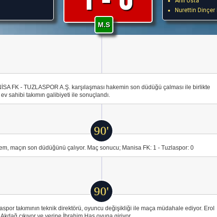
Anıl Usta
Nurettin Dinçer
M.S
SA FK - TUZLASPOR A.Ş. karşılaşması hakemin son düdüğü çalması ile birlikte
ev sahibi takımın galibiyeti ile sonuçlandı.
90'
m, maçın son düdüğünü çalıyor. Maç sonucu; Manisa FK: 1 - Tuzlaspor: 0
90'
aspor takımının teknik direktörü, oyuncu değişikliği ile maça müdahale ediyor. Erol
Akdağ çıkıyor ve yerine İbrahim Has oyuna giriyor.