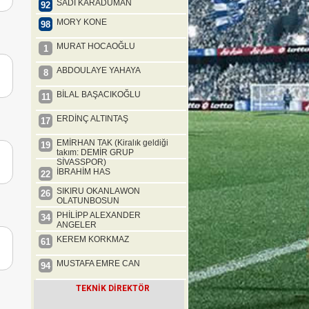
SADİ KARADUMAN
92
MORY KONE
98
MURAT HOCAOĞLU
1
ABDOULAYE YAHAYA
8
BİLAL BAŞACIKOĞLU
11
ERDİNÇ ALTINTAŞ
17
EMİRHAN TAK (Kiralık geldiği
19
takım: DEMİR GRUP
SİVASSPOR)
İBRAHİM HAS
22
SIKIRU OKANLAWON
26
OLATUNBOSUN
PHİLİPP ALEXANDER
34
ANGELER
KEREM KORKMAZ
61
MUSTAFA EMRE CAN
94
TEKNİK DİREKTÖR