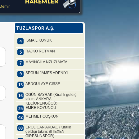
 Demir
TUZLASPOR A.Ş.
İSMAİL KONUK
4
RAJKO ROTMAN
5
MAYINGILA NZUZI MATA
7
SEGUN JAMES ADENIYI
9
ABDOULAYE CISSE
13
OGÜN BAYRAK (Kiralık geldiği
16
takım: ANKARA
KEÇİÖRENGÜCÜ)
EMRE KOYUNCU
25
MEHMET COŞKUN
42
EROL CAN AKDAĞ (Kiralık
88
geldiği takım: BITEXEN
GİRESUNSPOR)