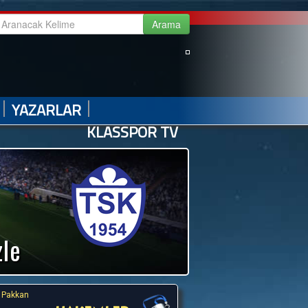
|
|
|
|
GALERİ
VİDEO GALERİ
HABER ARŞİVİ
İLETİŞİM
|
|
YAZARLAR
KLASSPOR TV
zle
 Pakkan