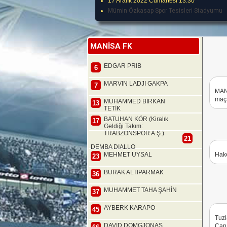
17 Aralık 2022 Cumartesi 13:30
Mümin Özkasap Spor Tesisleri Stadyumu
MANİSA FK
EDGAR PRIB
6
MARVIN LADJI GAKPA
7
MANİ
maç 
MUHAMMED BİRKAN
13
TETİK
BATUHAN KÖR (Kiralık
17
Geldiği Takım:
TRABZONSPOR A.Ş.)
21
DEMBA DIALLO
MEHMET UYSAL
Hake
23
BURAK ALTIPARMAK
36
MUHAMMET TAHA ŞAHİN
37
AYBERK KARAPO
45
Tuzl
DAVID DOMGJONAS
Can 