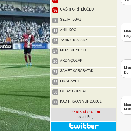
66
ÇAĞRI GİRİTLİOĞLU
96
SELİM ILGAZ
9
ANIL KOÇ
11
Mani
Edga
YANNICK STARK
25
MERT KUYUCU
27
ARDA ÇOLAK
30
Mani
SAMET KARABATAK
31
Demb
FIRAT SARI
33
OKTAY GÜRDAL
50
KADİR KAAN YURDAKUL
77
Mani
Marv
TEKNİK DİREKTÖR
Levent Eriş