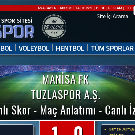
|
|
|
|
|
ANA SAYFA
HAKKIMIZDA
KÜNYE
BLOG
REKLAM
FOTO 
Site İçi Arama
|
|
|
TBOL
VOLEYBOL
HENTBOL
TÜM SPORLAR
MANİSA FK
TUZLASPOR A.Ş.
lı Skor - Maç Anlatımı - Canlı İ
1 - 0
Gamze Durmuş