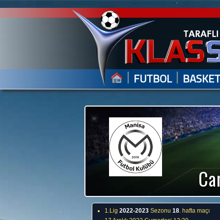
|
|
FUTBOL
BASKE
Can
1.Lig
2022-2023
Sezonu
18
. hafta maçı