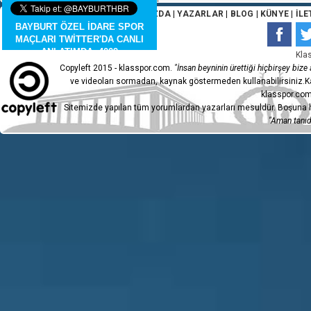
ANA SAYFA
|
HAKKIMIZDA
|
YAZARLAR
|
BLOG
|
KÜNYE
|
İLE
BAYBURT ÖZEL İDARE SPOR
MAÇLARI TWİTTER'DA CANLI
ANLATIMDA. 4009
Kla
Copyleft 2015 - klasspor.com.
"İnsan beyninin ürettiği hiçbirşey bize a
ve videoları sormadan, kaynak göstermeden kullanabilirsiniz.Ka
klasspor.com
Sitemizde yapılan tüm yorumlardan yazarları mesuldür. Boşuna h
"Aman tanıdı