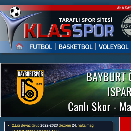
ANA SA
|
|
|
FUTBOL
BASKETBOL
VOLEYBOL
BAYBURT 
ISPA
Canlı Skor - Ma
2.Lig Beyaz Grup
2022-2023
Sezonu
24
. hafta maçı