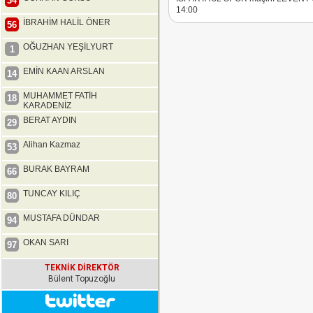
34
14:00
İBRAHİM HALİL ÖNER
56
OĞUZHAN YEŞİLYURT
1
EMİN KAAN ARSLAN
14
MUHAMMET FATİH
18
KARADENİZ
BERAT AYDIN
29
Alihan Kazmaz
53
BURAK BAYRAM
66
TUNCAY KILIÇ
80
MUSTAFA DÜNDAR
94
OKAN SARI
97
TEKNİK DİREKTÖR
Bülent Topuzoğlu