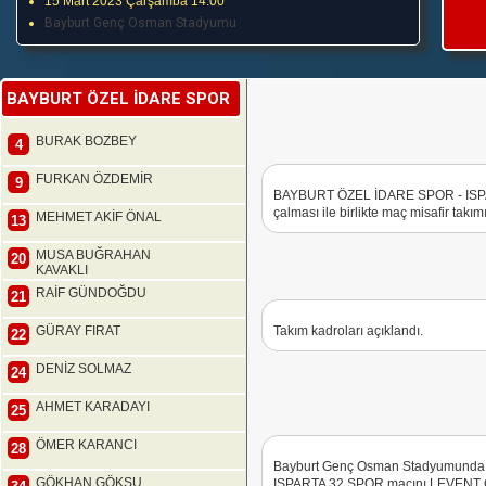
15 Mart 2023 Çarşamba 14:00
Bayburt Genç Osman Stadyumu
BAYBURT ÖZEL İDARE SPOR
BURAK BOZBEY
4
FURKAN ÖZDEMİR
9
BAYBURT ÖZEL İDARE SPOR - ISPA
çalması ile birlikte maç misafir takım
MEHMET AKİF ÖNAL
13
MUSA BUĞRAHAN
20
KAVAKLI
RAİF GÜNDOĞDU
21
GÜRAY FIRAT
Takım kadroları açıklandı.
22
DENİZ SOLMAZ
24
AHMET KARADAYI
25
ÖMER KARANCI
28
Bayburt Genç Osman Stadyumunda
GÖKHAN GÖKSU
ISPARTA 32 SPOR maçını LEVENT 