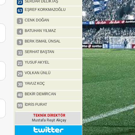
SERDAR DELİKTAŞ
23
EŞREF KORKMAZOĞLU
63
CENK DOĞAN
3
BATUHAN YILMAZ
4
BERK İSMAİL ÜNSAL
9
SERHAT BAŞTAN
11
YUSUF AKYEL
21
VOLKAN ÜNLÜ
29
YAVUZ KOÇ
30
BEKİR DEMİRCAN
40
İDRİS FURAT
99
TEKNİK DİREKTÖR
Mustafa Reşit Akçay