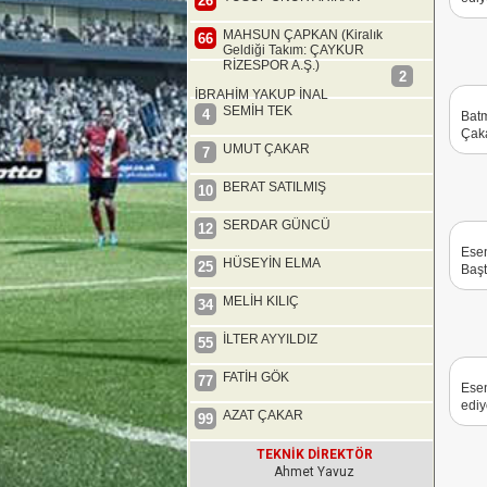
26
MAHSUN ÇAPKAN (Kiralık
66
Geldiği Takım: ÇAYKUR
RİZESPOR A.Ş.)
2
İBRAHİM YAKUP İNAL
SEMİH TEK
4
Batm
Çaka
UMUT ÇAKAR
7
BERAT SATILMIŞ
10
SERDAR GÜNCÜ
12
Esen
HÜSEYİN ELMA
25
Başt
MELİH KILIÇ
34
İLTER AYYILDIZ
55
FATİH GÖK
77
Esen
ediy
AZAT ÇAKAR
99
TEKNİK DİREKTÖR
Ahmet Yavuz