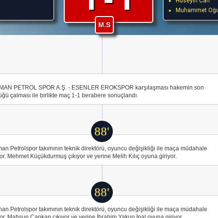
Hüseyin Can
Muhammet Oğu
M.S
MAN PETROL SPOR A.Ş. - ESENLER EROKSPOR karşılaşması hakemin son
ğü çalması ile birlikte maç 1-1 berabere sonuçlandı.
88'
an Petrolspor takımının teknik direktörü, oyuncu değişikliği ile maça müdahale
or. Mehmet Küçükdurmuş çıkıyor ve yerine Melih Kılıç oyuna giriyor.
88'
an Petrolspor takımının teknik direktörü, oyuncu değişikliği ile maça müdahale
or. Mahsun Çapkan çıkıyor ve yerine İbrahim Yakup İnal oyuna giriyor.