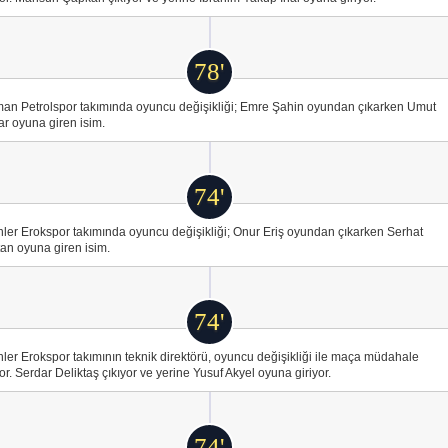
78'
an Petrolspor takımında oyuncu değişikliği; Emre Şahin oyundan çıkarken Umut
r oyuna giren isim.
74'
ler Erokspor takımında oyuncu değişikliği; Onur Eriş oyundan çıkarken Serhat
an oyuna giren isim.
74'
ler Erokspor takımının teknik direktörü, oyuncu değişikliği ile maça müdahale
or. Serdar Deliktaş çıkıyor ve yerine Yusuf Akyel oyuna giriyor.
74'