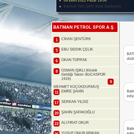
09 Ekim 2022 Pazar 19:00
Batman Yeni Şehir Stadı Stadyumu
BATMAN PETROL SPOR A.Ş.
CİHAN ŞENTÜRK
1
EBU SIDDIK ÇELİK
5
BAT
düdü
OKAN TOPRAK
6
OSMAN IŞIKLI (Kiralık
8
Geldiği Takım: BUCASPOR
1928)
9
MEHMET KÜÇÜKDURMUŞ
EMRE ŞAHİN
Batm
11
ediy
SERKAN YILDIZ
17
ŞAHİN ŞAFAKOĞLU
20
ALİ FIRAT OKUR
22
Batm
YUSUF ONUR ARIKAN
ediy