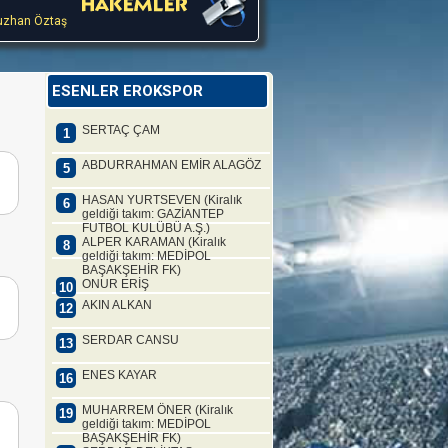
zhan Öztaş
ESENLER EROKSPOR
SERTAÇ ÇAM
1
ABDURRAHMAN EMİR ALAGÖZ
5
HASAN YURTSEVEN (Kiralık
6
geldiği takım: GAZİANTEP
FUTBOL KULÜBÜ A.Ş.)
ALPER KARAMAN (Kiralık
8
geldiği takım: MEDİPOL
BAŞAKŞEHİR FK)
ONUR ERİŞ
10
AKIN ALKAN
12
SERDAR CANSU
13
ENES KAYAR
16
MUHARREM ÖNER (Kiralık
19
geldiği takım: MEDİPOL
BAŞAKŞEHİR FK)