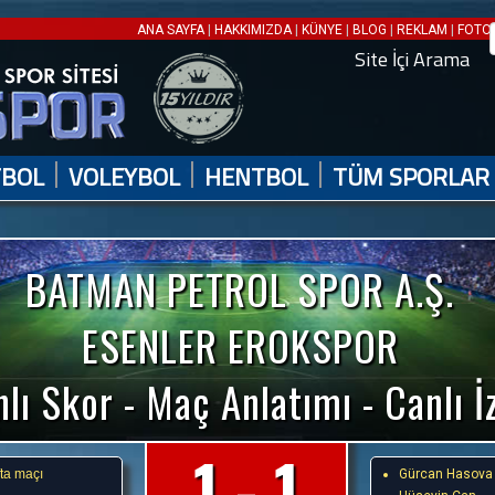
|
|
|
|
|
ANA SAYFA
HAKKIMIZDA
KÜNYE
BLOG
REKLAM
FOTO 
Site İçi Arama
|
|
|
TBOL
VOLEYBOL
HENTBOL
TÜM SPORLAR
BATMAN PETROL SPOR A.Ş.
ESENLER EROKSPOR
lı Skor - Maç Anlatımı - Canlı İ
1 - 1
fta maçı
Gürcan Hasova