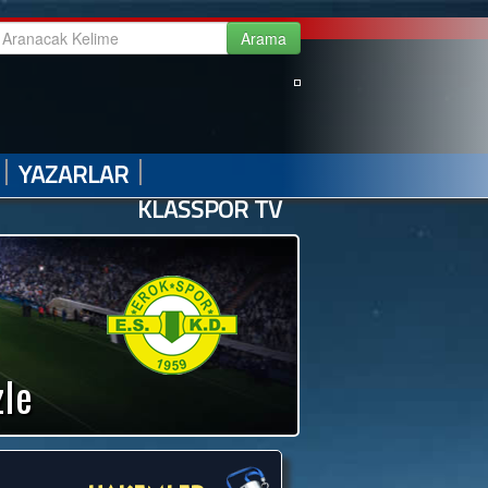
|
|
|
|
GALERİ
VİDEO GALERİ
HABER ARŞİVİ
İLETİŞİM
|
|
YAZARLAR
KLASSPOR TV
zle