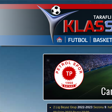
|
|
FUTBOL
BASKE
Can
2.Lig Beyaz Grup
2022-2023
Sezonu
9
. ha