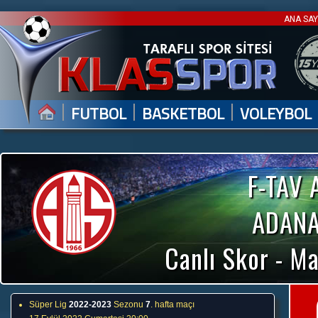
ANA SA
|
|
|
FUTBOL
BASKETBOL
VOLEYBOL
F-TAV
ADANA
Canlı Skor - Ma
Süper Lig
2022-2023
Sezonu
7
. hafta maçı