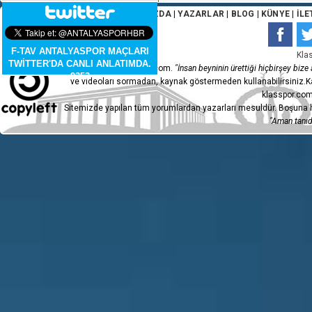
ANA SAYFA
|
HAKKIMIZDA
|
YAZARLAR
|
BLOG
|
KÜNYE
|
İLE
F-TAV ANTALYASPOR MAÇLARI
Kla
TWİTTER'DA CANLI ANLATIMDA.
Copyleft 2015 - klasspor.com.
"İnsan beyninin ürettiği hiçbirşey bize a
9353
ve videoları sormadan, kaynak göstermeden kullanabilirsiniz.Ka
klasspor.com
Sitemizde yapılan tüm yorumlardan yazarları mesuldür. Boşuna h
"Aman tanıdı