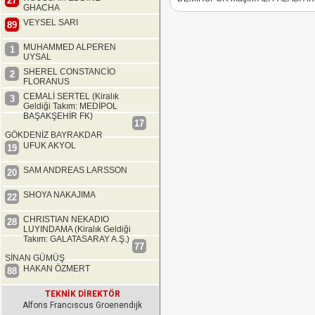
27
GHACHA
VEYSEL SARI
89
MUHAMMED ALPEREN
1
UYSAL
SHEREL CONSTANCİO
2
FLORANUS
CEMALİ SERTEL (Kiralık
3
Geldiği Takım: MEDİPOL
BAŞAKŞEHİR FK)
17
GÖKDENİZ BAYRAKDAR
UFUK AKYOL
19
SAM ANDREAS LARSSON
20
SHOYA NAKAJIMA
22
CHRISTIAN NEKADIO
28
LUYINDAMA (Kiralık Geldiği
Takım: GALATASARAY A.Ş.)
77
SİNAN GÜMÜŞ
HAKAN ÖZMERT
88
TEKNİK DİREKTÖR
Alfons Francıscus Groenendıjk