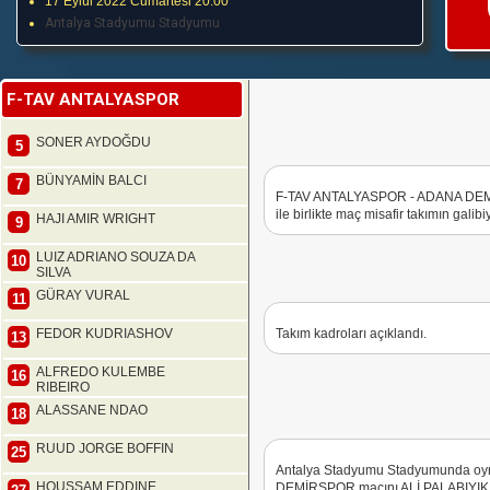
17 Eylül 2022 Cumartesi 20:00
Antalya Stadyumu Stadyumu
F-TAV ANTALYASPOR
SONER AYDOĞDU
5
BÜNYAMİN BALCI
7
F-TAV ANTALYASPOR - ADANA DEMİ
ile birlikte maç misafir takımın galibi
HAJI AMIR WRIGHT
9
LUIZ ADRIANO SOUZA DA
10
SILVA
GÜRAY VURAL
11
FEDOR KUDRIASHOV
Takım kadroları açıklandı.
13
ALFREDO KULEMBE
16
RIBEIRO
ALASSANE NDAO
18
RUUD JORGE BOFFIN
25
Antalya Stadyumu Stadyumunda o
HOUSSAM EDDINE
DEMİRSPOR maçını ALİ PALABIYIK y