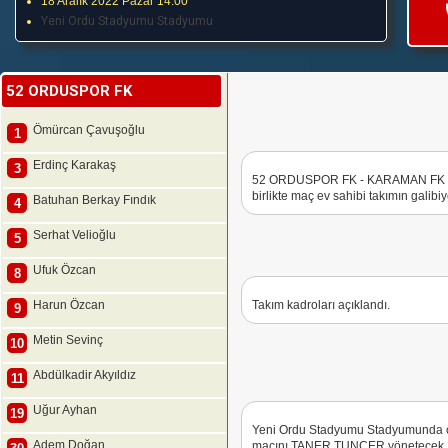
18 Aralık 2022 Pazar 14:00
Yeni Ordu Stadyumu Stadyumu
52 ORDUSPOR FK
Ömürcan Çavuşoğlu
1
Erdinç Karakaş
3
52 ORDUSPOR FK - KARAMAN FK kar
birlikte maç ev sahibi takımın galibiy
Batuhan Berkay Fındık
4
Serhat Velioğlu
5
Ufuk Özcan
8
Harun Özcan
Takım kadroları açıklandı.
9
Metin Sevinç
10
Abdülkadir Akyıldız
11
Uğur Ayhan
19
Yeni Ordu Stadyumu Stadyumund
Adem Doğan
maçını TANER TUNCER yönetecek. 