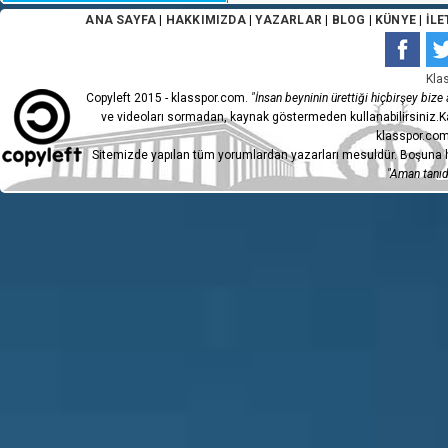
ANA SAYFA
|
HAKKIMIZDA
|
YAZARLAR
|
BLOG
|
KÜNYE
|
İLE
Kla
Copyleft 2015 - klasspor.com.
"İnsan beyninin ürettiği hiçbirşey bize a
ve videoları sormadan, kaynak göstermeden kullanabilirsiniz.Ka
klasspor.com
Sitemizde yapılan tüm yorumlardan yazarları mesuldür. Boşuna h
"Aman tanıdı