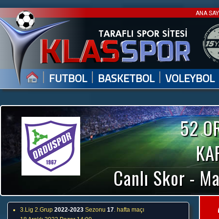
ANA SA
|
|
|
FUTBOL
BASKETBOL
VOLEYBOL
52 O
KA
Canlı Skor - Ma
3.Lig 2.Grup
2022-2023
Sezonu
17
. hafta maçı