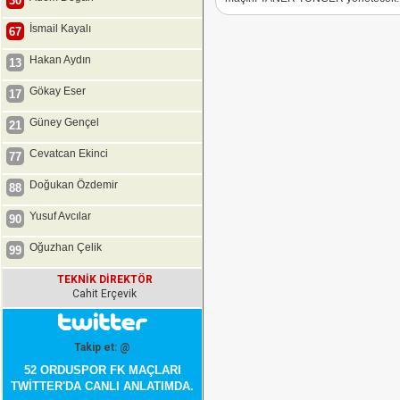
30
İsmail Kayalı
67
Hakan Aydın
13
Gökay Eser
17
Güney Gençel
21
Cevatcan Ekinci
77
Doğukan Özdemir
88
Yusuf Avcılar
90
Oğuzhan Çelik
99
TEKNİK DİREKTÖR
Cahit Erçevik
Takip et: @
52 ORDUSPOR FK MAÇLARI
TWİTTER'DA CANLI ANLATIMDA.