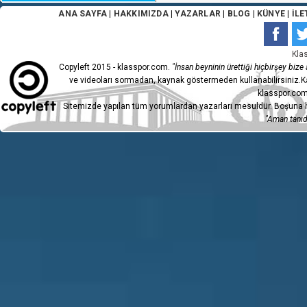
ANA SAYFA
|
HAKKIMIZDA
|
YAZARLAR
|
BLOG
|
KÜNYE
|
İLE
Kla
Copyleft 2015 - klasspor.com.
"İnsan beyninin ürettiği hiçbirşey bize a
ve videoları sormadan, kaynak göstermeden kullanabilirsiniz.Ka
klasspor.com
Sitemizde yapılan tüm yorumlardan yazarları mesuldür. Boşuna h
"Aman tanıdı