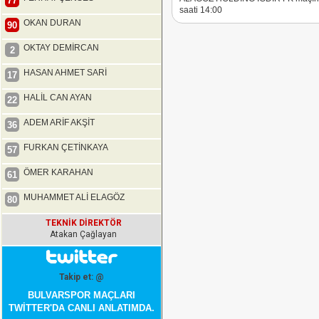
77
saati 14:00
OKAN DURAN
90
OKTAY DEMİRCAN
2
HASAN AHMET SARİ
17
HALİL CAN AYAN
22
ADEM ARİF AKŞİT
36
FURKAN ÇETİNKAYA
57
ÖMER KARAHAN
61
MUHAMMET ALİ ELAGÖZ
80
TEKNİK DİREKTÖR
Atakan Çağlayan
Takip et: @
BULVARSPOR MAÇLARI
TWİTTER'DA CANLI ANLATIMDA.