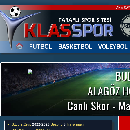
ANA SA
|
|
|
FUTBOL
BASKETBOL
VOLEYBOL
BU
ALAGÖZ H
Canlı Skor - Ma
3.Lig 2.Grup
2022-2023
Sezonu
8
. hafta maçı