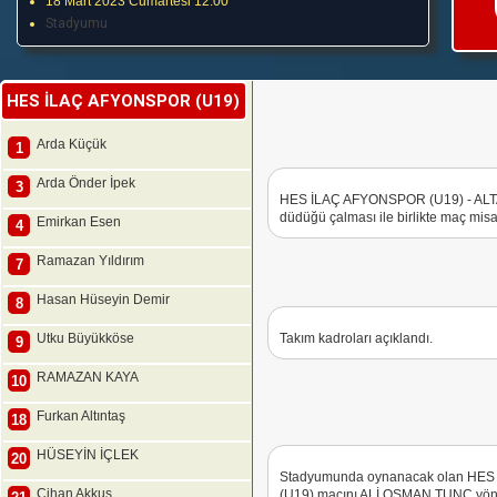
18 Mart 2023 Cumartesi 12:00
Stadyumu
HES İLAÇ AFYONSPOR (U19)
Arda Küçük
1
Arda Önder İpek
3
HES İLAÇ AFYONSPOR (U19) - ALTA
düdüğü çalması ile birlikte maç misaf
Emirkan Esen
4
Ramazan Yıldırım
7
Hasan Hüseyin Demir
8
Utku Büyükköse
Takım kadroları açıklandı.
9
RAMAZAN KAYA
10
Furkan Altıntaş
18
HÜSEYİN İÇLEK
20
Stadyumunda oynanacak olan HES
Cihan Akkuş
(U19) maçını ALİ OSMAN TUNÇ yöne