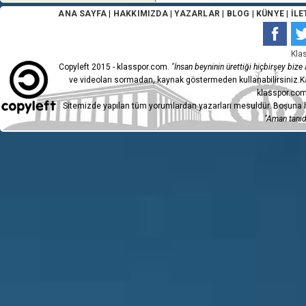
ANA SAYFA
|
HAKKIMIZDA
|
YAZARLAR
|
BLOG
|
KÜNYE
|
İLE
Kla
Copyleft 2015 - klasspor.com.
"İnsan beyninin ürettiği hiçbirşey bize a
ve videoları sormadan, kaynak göstermeden kullanabilirsiniz.Ka
klasspor.com
Sitemizde yapılan tüm yorumlardan yazarları mesuldür. Boşuna h
"Aman tanıdı