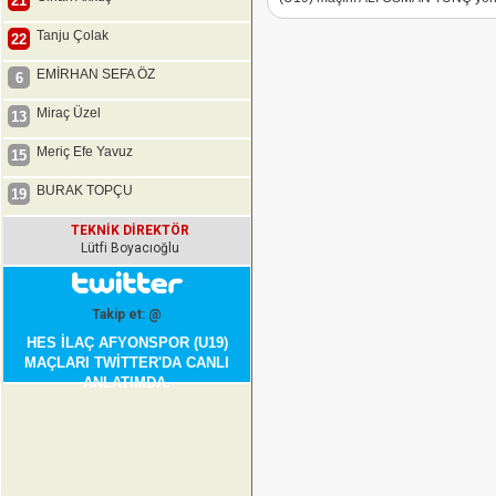
21
Tanju Çolak
22
EMİRHAN SEFA ÖZ
6
Miraç Üzel
13
Meriç Efe Yavuz
15
BURAK TOPÇU
19
TEKNİK DİREKTÖR
Lütfi Boyacıoğlu
Takip et: @
HES İLAÇ AFYONSPOR (U19)
MAÇLARI TWİTTER'DA CANLI
ANLATIMDA.