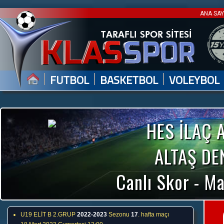
ANA SA
|
|
|
FUTBOL
BASKETBOL
VOLEYBOL
HES İLAÇ 
ALTAŞ DE
Canlı Skor - Ma
U19 ELİT B 2.GRUP
2022-2023
Sezonu
17
. hafta maçı