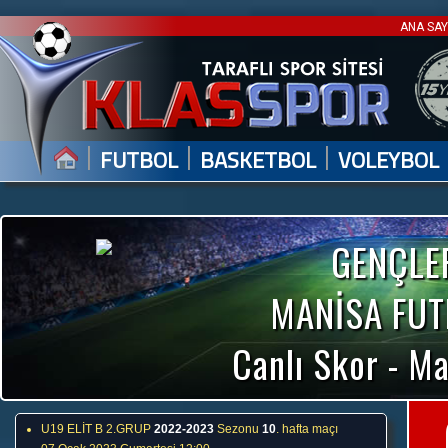
ANA SA
|
|
|
FUTBOL
BASKETBOL
VOLEYBOL
GENÇLER
MANİSA FUT
Canlı Skor - Ma
U19 ELİT B 2.GRUP
2022-2023
Sezonu
10
. hafta maçı