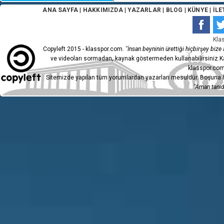
ANA SAYFA
|
HAKKIMIZDA
|
YAZARLAR
|
BLOG
|
KÜNYE
|
İLE
Kla
Copyleft 2015 - klasspor.com.
"İnsan beyninin ürettiği hiçbirşey bize a
ve videoları sormadan, kaynak göstermeden kullanabilirsiniz.Ka
klasspor.com
Sitemizde yapılan tüm yorumlardan yazarları mesuldür. Boşuna h
"Aman tanıdı