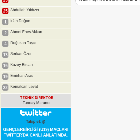
23
Abdullah Yıldızer
25
İrfan Doğan
1
Ahmet Enes Akkan
2
Doğukan Taşcı
4
Serkan Özer
13
Kuzey Bircan
15
Emirhan Aras
19
Kemalcan Levat
22
TEKNİK DİREKTÖR
Tuncay Marancı
Takip et: @
GENÇLERBİRLİĞİ (U19) MAÇLARI
TWİTTER'DA CANLI ANLATIMDA.