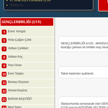
07 Ocak 2023 Cumartesi 12:00
Stadyumu
GENÇLERBİRLİĞİ (U19)
Emre Yenigül
3
Arda Çağan Çelik
5
GENÇLERBİRLİĞİ (U19) - MANİSA 
düdüğü çalması ile birlikte maç misaf
Volkan Çelikkol
7
Volkan Koç
8
Hacı Ozan
9
Eren Taştan
Takım kadroları açıklandı.
10
Berkay Göçmen
11
Ahmet Köyönü
12
BARAN BAŞYİĞİT
21
Stadyumunda oynanacak olan GE
Mert Tekin
(U19) maçını AYDOĞAN YELTEPE yön