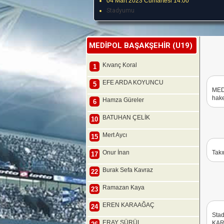
04 Mart 2023 Cumartesi 14:00
Stadyumu
MEDİPOL BAŞAKŞEHİR (U19)
Kıvanç Koral
1
EFE ARDA KOYUNCU
5
MED
hake
Hamza Güreler
6
BATUHAN ÇELİK
10
Mert Aycı
15
Onur İnan
Takı
17
Burak Sefa Kavraz
22
Ramazan Kaya
23
EREN KARAAĞAÇ
24
Sta
ERAY SÜRÜL
KAR