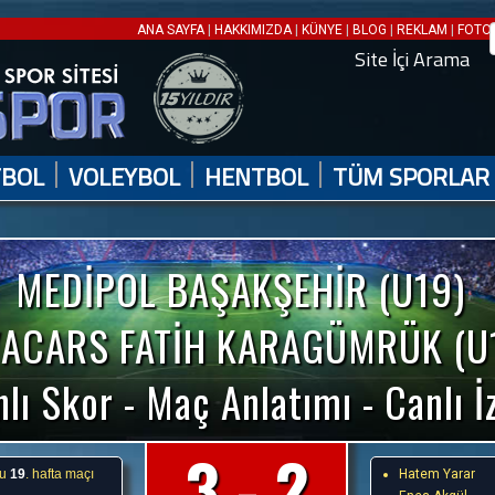
|
|
|
|
|
ANA SAYFA
HAKKIMIZDA
KÜNYE
BLOG
REKLAM
FOTO 
Site İçi Arama
|
|
|
TBOL
VOLEYBOL
HENTBOL
TÜM SPORLAR
MEDİPOL BAŞAKŞEHİR (U19)
ACARS FATİH KARAGÜMRÜK (U
lı Skor - Maç Anlatımı - Canlı İ
3 - 2
nu
19
. hafta maçı
Hatem Yarar