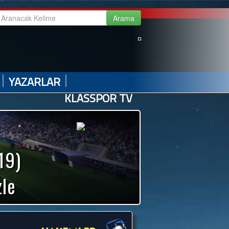
|
|
|
|
GALERİ
VİDEO GALERİ
HABER ARŞİVİ
İLETİŞİM
|
|
YAZARLAR
KLASSPOR TV
19)
zle