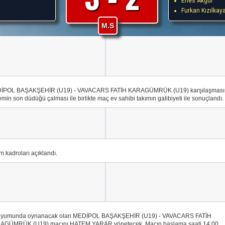
Enes Akgül
Furkan Kızılkay
M.S
İPOL BAŞAKŞEHİR (U19) - VAVACARS FATİH KARAGÜMRÜK (U19) karşılaşması
min son düdüğü çalması ile birlikte maç ev sahibi takımın galibiyeti ile sonuçlandı.
m kadroları açıklandı.
dyumunda oynanacak olan MEDİPOL BAŞAKŞEHİR (U19) - VAVACARS FATİH
AGÜMRÜK (U19) maçını HATEM YARAR yönetecek. Maçın başlama saati 14:00