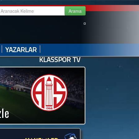
|
|
|
|
GALERİ
VİDEO GALERİ
HABER ARŞİVİ
İLETİŞİM
|
|
YAZARLAR
KLASSPOR TV
zle