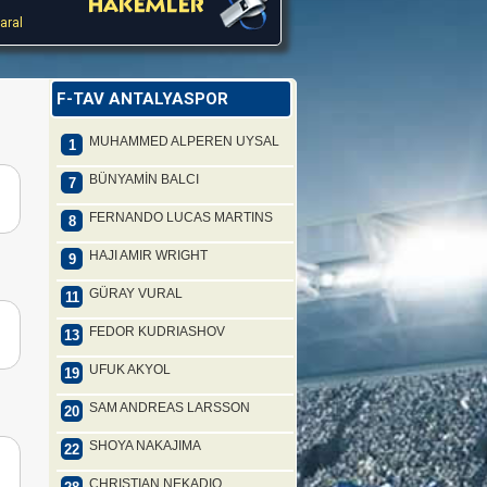
aral
F-TAV ANTALYASPOR
MUHAMMED ALPEREN UYSAL
1
BÜNYAMİN BALCI
7
FERNANDO LUCAS MARTINS
8
HAJI AMIR WRIGHT
9
GÜRAY VURAL
11
FEDOR KUDRIASHOV
13
UFUK AKYOL
19
SAM ANDREAS LARSSON
20
SHOYA NAKAJIMA
22
CHRISTIAN NEKADIO