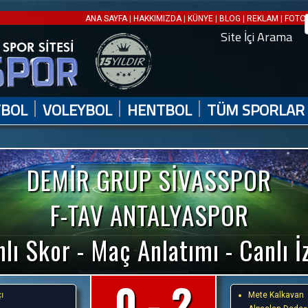
|
|
|
|
|
ANA SAYFA
HAKKIMIZDA
KÜNYE
BLOG
REKLAM
FOTO 
Site İçi Arama
|
|
|
TBOL
VOLEYBOL
HENTBOL
TÜM SPORLAR
DEMİR GRUP SİVASSPOR
F-TAV ANTALYASPOR
lı Skor - Maç Anlatımı - Canlı İ
0 - 2
ı
Mete Kalkavan