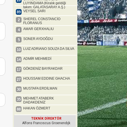
28
LUYINDAMA (Kiralık geldiği
takım: GALATASARAY A.Ş.)
VEYSEL SARI
89
SHEREL CONSTANCİO
2
FLORANUS
AMAR GERXHALIU
4
SONER AYDOĞDU
5
LUIZ ADRIANO SOUZA DA SILVA
10
ADMİR MEHMEDİ
14
GÖKDENİZ BAYRAKDAR
17
HOUSSAM EDDINE GHACHA
27
MUSTAFA ERDİLMAN
30
MEHMET ATABERK
35
DADAKDENİZ
HAKAN ÖZMERT
88
TEKNİK DİREKTÖR
Alfons Francıscus Groenendıjk