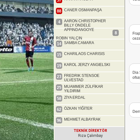
37
CANER OSMANPAŞA
88
AARON CHRISTOPHER
4
BILLY ONDELE
APPINDANGOYE
8
Frap
ROBIN YALÇIN
ceza
SAMBA CAMARA
14
CHARILAOS CHARISIS
15
KAROL JERZY ANGIELSKI
19
Dia 
FREDRIK STENSOE
23
ofsa
ULVESTAD
MUAMMER ZÜLFİKAR
25
YILDIRIM
ZİYA ERDAL
58
ÖZKAN YİĞİTER
62
Demi
MEHMET ALBAYRAK
96
TEKNİK DİREKTÖR
Rıza Çalımbay